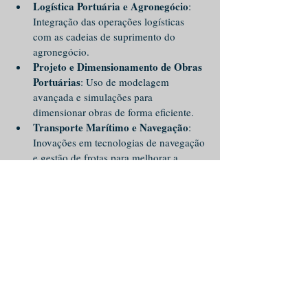
Logística Portuária e Agronegócio
: 
Integração das operações logísticas 
com as cadeias de suprimento do 
agronegócio.
Projeto e Dimensionamento de Obras 
Portuárias
: Uso de modelagem 
avançada e simulações para 
dimensionar obras de forma eficiente.
Transporte Marítimo e Navegação
: 
Inovações em tecnologias de navegação 
e gestão de frotas para melhorar a 
segurança e eficiência.
Recuperação Estrutural de 
Infraestrutura Portuária: piers e 
berços
: Técnicas para prolongar a vida 
útil de piers e berços.
Logística Portuária em Terminais de 
Containers
: Sistemas automatizados e 
inteligência artificial para otimizar a 
movimentação de contêineres.