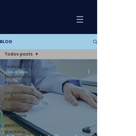
BLOG
Todos posts
Todos posts
3 min de leitura
Engenharia
Portuária
Logística
Portuária
Gestão
Portuária
Direito
Marítimo