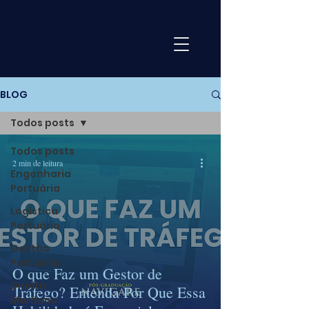
BLOG
Todos posts
Todos posts
2 min de leitura
Engenharia
Portuária
Logística
Portuária
Gestão
Portuária
O que Faz um Gestor de
Direito
Tráfego? Entenda Por Que Essa
Marítimo