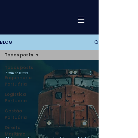
BLOG
Todos posts
Todos posts
5 min de leitura
Engenharia
Portuária
Logística
Portuária
Gestão
Portuária
Direito
Marítimo