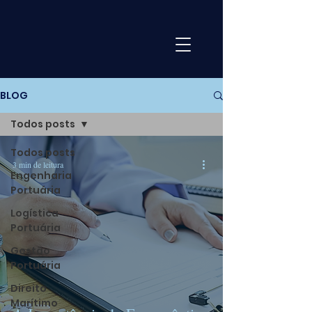
BLOG
Todos posts
Todos posts
3 min de leitura
Engenharia
Portuária
Logística
Portuária
Gestão
Portuária
Direito
Marítimo