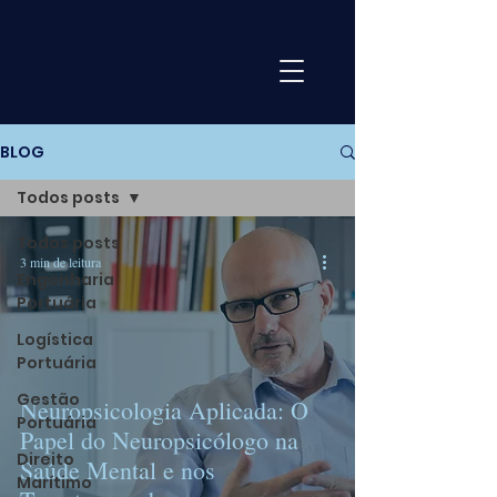
BLOG
Todos posts
Todos posts
3 min de leitura
Engenharia
Portuária
Logística
Portuária
Gestão
Neuropsicologia Aplicada: O
Portuária
Papel do Neuropsicólogo na
Direito
Saúde Mental e nos
Marítimo