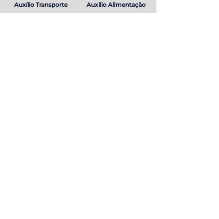
Auxílio Transporte
Auxílio Alimentação
Plano de Saúde e
Wellhub
Odontológico
Plano de Carreira
Programa de
Bem-estar
Bolsa de estudo na
pós-graduação