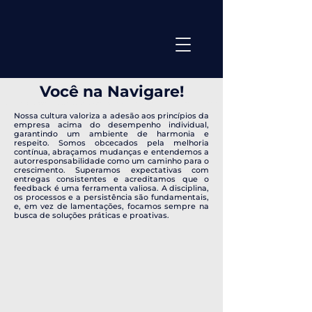
Você na Navigare!
Trabalhe conosco, Vagas de emprego, Oportunidades de carreira, Recrutamento, Processo seletivo, Carreira na educação, Empregos em São Luís, Carreira na pós-graduação, Empregos na educação, Vagas abertas, Vagas disponíveis, Crescimento profissional, Desenvolvimento de carreira, Equipe de sucesso, Vagas para professores, Vagas administrativas, Oportunidades de emprego, Cultura empresarial, Benefícios do emprego, Recrutamento para professores de pós-graduação, Processo seletivo para vagas na educação, Empregos na área de educação em São Luís.
Nossa cultura valoriza a adesão aos princípios da
empresa acima do desempenho individual,
garantindo um ambiente de harmonia e
respeito. Somos obcecados pela melhoria
contínua, abraçamos mudanças e entendemos a
autorresponsabilidade como um caminho para o
crescimento. Superamos expectativas com
entregas consistentes e acreditamos que o
feedback é uma ferramenta valiosa. A disciplina,
os processos e a persistência são fundamentais,
e, em vez de lamentações, focamos sempre na
busca de soluções práticas e proativas.