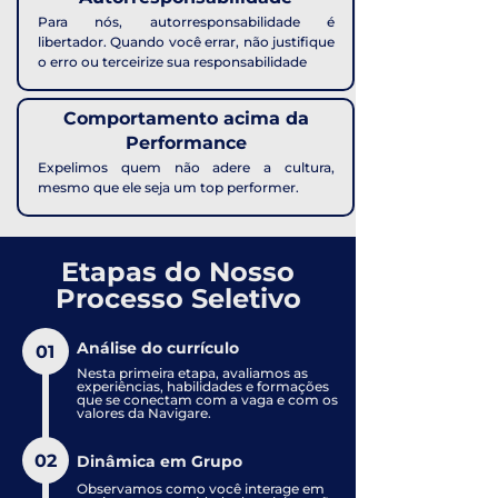
Para nós, autorresponsabilidade é
libertador. Quando você errar, não justifique
o erro ou terceirize sua responsabilidade
Comportamento acima da
Performance
Expelimos quem não adere a cultura,
mesmo que ele seja um top performer.
Etapas do Nosso
Processo Seletivo
Análise do currículo
01
Nesta primeira etapa, avaliamos as
experiências, habilidades e formações
que se conectam com a vaga e com os
valores da Navigare.
02
Dinâmica em Grupo
Observamos como você interage em