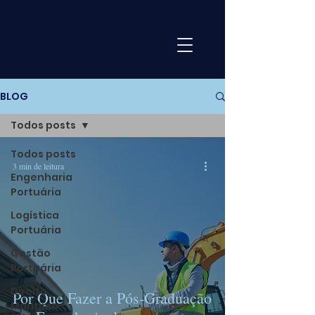
BLOG
Todos posts
Todos posts
3 min de leitura
Engenharia
Portuária
Logística
Portuária
Gestão
Portuária
Direito
Por Que Fazer a Pós-Graduação
Marítimo