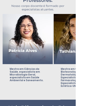
Professores:
Nosso corpo docente é formado por
especialistas atuantes.
Mestre em Ciências da
Mestre em Ciência e
Saúde, especialista em
Biotecnologia
Microbiologia Geral,
Dermatológica-UNOESC,
especialista em Saúde
Especialista em
Ambiental e Saneamento.
Farmacologia-UFPR,
Especialista em Farmácia
Estética-UNYLEYA