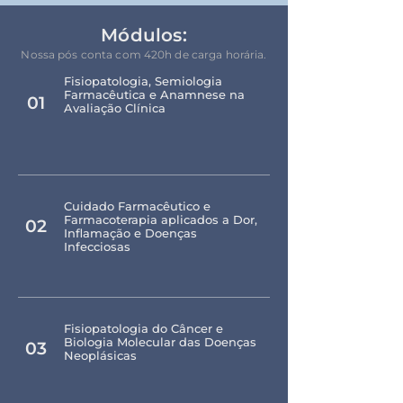
Módulos:
Nossa pós conta com 420h de carga horária.
Fisiopatologia, Semiologia
Farmacêutica e Anamnese na
01
Avaliação Clínica
Cuidado Farmacêutico e
Farmacoterapia aplicados a Dor,
02
Inflamação e Doenças
Infecciosas
Fisiopatologia do Câncer e
Biologia Molecular das Doenças
03
Neoplásicas