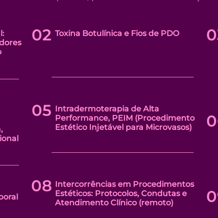
02
0
l:
Toxina Botulínica e Fios de PDO
dores
o
05
Intradermoterapia de Alta
0
Performance, PEIM (Procedimento
Estético Injetável para Microvasos)
,
ional
08
Intercorrências em Procedimentos
0
Estéticos: Protocolos, Condutas e
poral
Atendimento Clínico (remoto)