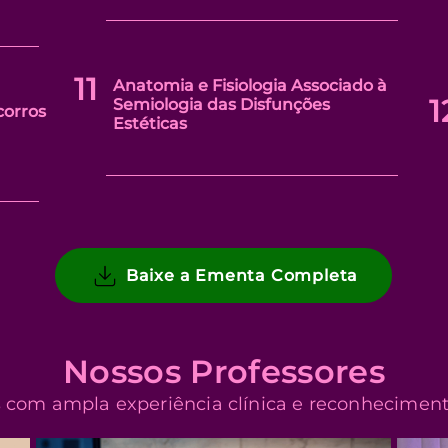
11
Anatomia e Fisiologia Associado à
1
Semiologia das Disfunções
corros
Estéticas
Baixe a Ementa Completa
Nossos Professores
s com ampla experiência clínica e reconheciment