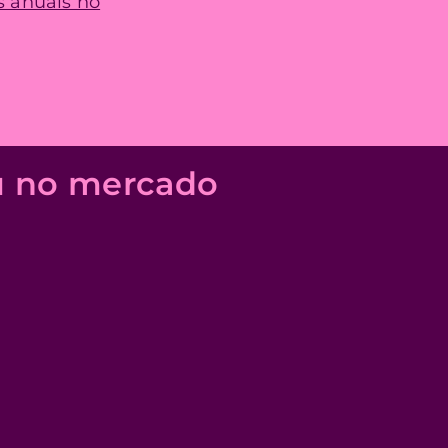
s anuais no
u no mercado