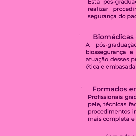
Esta pós-gradua
realizar proce
segurança do pac
Biomédicas 
A pós-graduaçã
biossegurança e 
atuação desses pr
ética e embasada n
Formados em F
Profissionais gr
pele, técnicas f
procedimentos in
mais completa e 