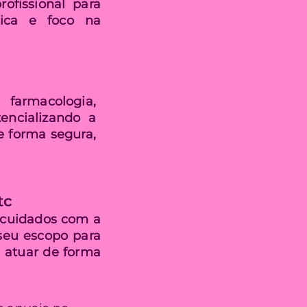
ofissional para
nica e foco na
farmacologia,
encializando a
e forma segura,
tc
a cuidados com a
 seu escopo para
a atuar de forma