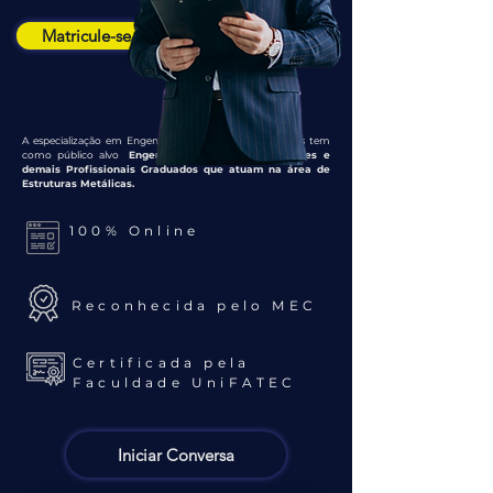
Matricule-se
A especialização em Engenharia de Estruturas Metálicas tem
como público alvo
Engenheiros, Arquitetos, Gerentes e
demais Profissionais Graduados que atuam na área de
Estruturas Metálicas.
100% Online
Reconhecida pelo MEC
Certificada pela
Faculdade UniFATEC
Iniciar Conversa