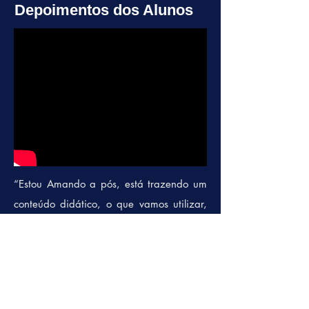
Depoimentos dos Alunos
“Estou Amando a pós, está trazendo um
conteúdo didático, o que vamos utilizar,
facilitando nosso trabalho. Super
recomento, os módulos são muito bons e
os professores de altíssima qualidade.”
(Naiara Aquino. Designer de Interiores
no GRUPO JACARÉ)