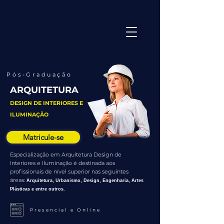
Pós-Graduação
ARQUITETURA
DESIGN DE INTERIORES E
ILUMINAÇÃO
Matricule-se
Especialização em Arquitetura Design de
Interiores e Iluminação é destinada aos
profissionais de nível superior nas seguintes
áreas:
Arquitetura, Urbanismo, Design, Engenharia, Artes
Plásticas e entre outros.
Presencial e Online