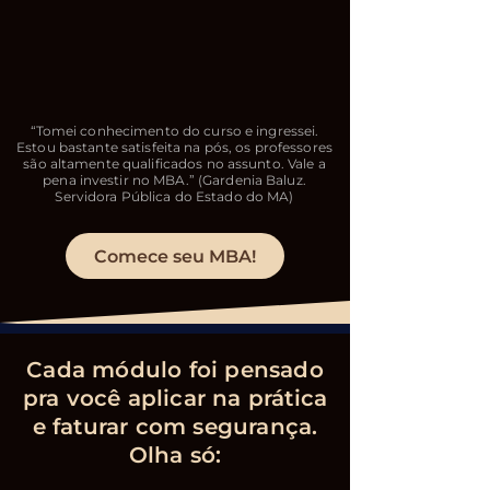
“Tomei conhecimento do curso e ingressei.
Estou bastante satisfeita na pós, os professores
são altamente qualificados no assunto. Vale a
pena investir no MBA.” (Gardenia Baluz.
Servidora Pública do Estado do MA)
Comece seu MBA!
Cada módulo foi pensado
pra você aplicar na prática
e faturar com segurança.
Olha só: