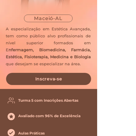
Maceió-AL
​A especialização em Estética Avançada,
tem como público alvo profissionais de
nível superior formados em
E
nfermagem, Biomedicina, Farmácia,
Estética, Fisioterapia, Medicina e Biologia
que desejam se especializar na área.
Inscreva-se
Turma 5 com Inscrições Abertas
Avaliado com 96% de Excelência
Aulas Práticas