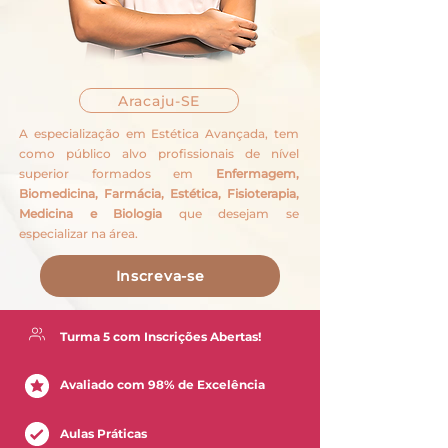
Aracaju-SE
​A especialização em Estética Avançada, tem
como público alvo profissionais de nível
superior formados em
Enfermagem,
Biomedicina, Farmácia, Estética, Fisioterapia,
Medicina e Biologia
que desejam se
especializar na área.
Inscreva-se
Turma 5 com Inscrições Abertas!
Avaliado com 98% de Excelência
Aulas Práticas