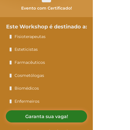
Evento com Certificado!
Este Workshop é destinado a:
Fisioterapeutas
Esteticistas
Farmacêuticos
Cosmetólogas
Biomédicos
Enfermeiros
Garanta sua vaga!