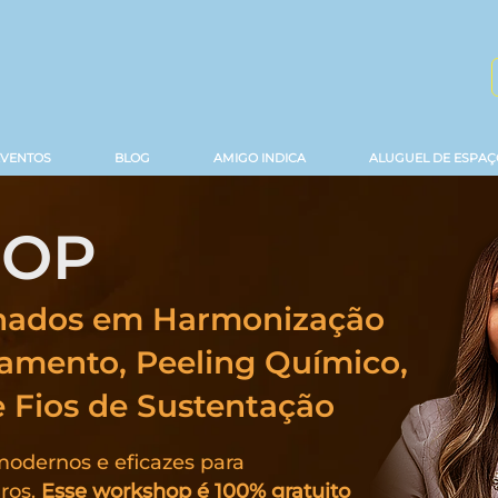
EVENTOS
BLOG
AMIGO INDICA
ALUGUEL DE ESPAÇ
OP
nados em Harmonização
hamento, Peeling Químico,
e Fios de Sustentação
modernos e eficazes para
ros.
Esse workshop é 100% gratuito