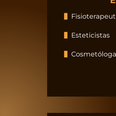
E
Fisioterapeu
Esteticistas
Cosmetóloga