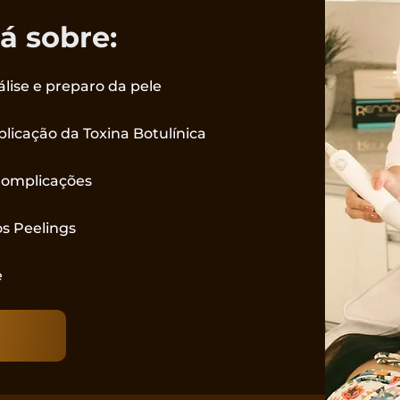
á sobre:
álise e preparo da pele
licação da Toxina Botulínica
Complicações
os Peelings
e