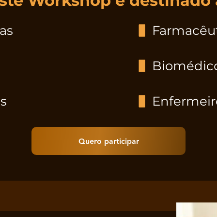
ste Workshop é destinado 
tas
Farmacêut
Biomédic
s
Enfermeir
Quero participar