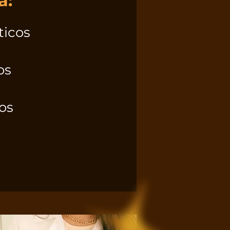
a:
icos
os
os