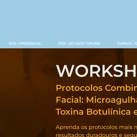
PÓS - PRESENCIAL
PÓS - AO VIVO / ONLINE
CURSOS / 
WORKSH
Protocolos Combi
Facial: Microagul
Toxina Botulínica 
Aprenda os protocolos mais 
resultados duradouros e segu