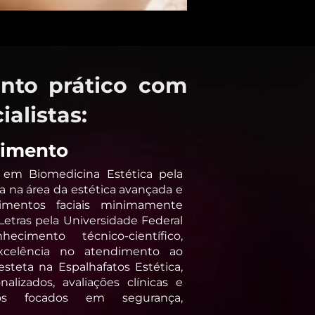
nto prático com
alistas:
scimento
 em Biomedicina Estética pela
a na área da estética avançada e
imentos faciais minimamente
etras pela Universidade Federal
cimento técnico-científico,
celência no atendimento ao
steta na Espalhafatos Estética,
alizados, avaliações clínicas e
cos focados em segurança,