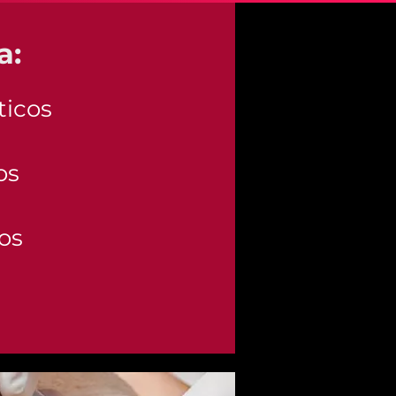
a:
icos
os
os