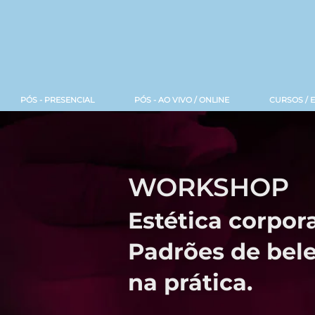
PÓS - PRESENCIAL
PÓS - AO VIVO / ONLINE
CURSOS / 
WORKSHOP
Estética corpora
Padrões de bele
na prática.