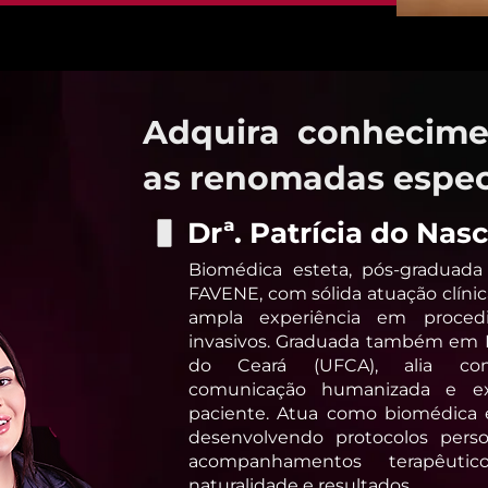
Adquira conhecime
as renomadas especi
Drª. Patrícia do Na
Biomédica esteta, pós-graduada
FAVENE, com sólida atuação clínic
ampla experiência em proced
invasivos. Graduada também em L
do Ceará (UFCA), alia conhe
comunicação humanizada e ex
paciente. Atua como biomédica e
desenvolvendo protocolos person
acompanhamentos terapêuti
naturalidade e resultados.