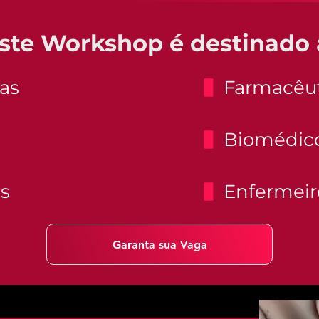
ste Workshop é destinado 
tas
Farmacêut
Biomédic
s
Enfermeir
Garanta sua Vaga