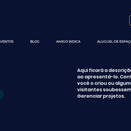
EVENTOS
BLOG
AMIGO INDICA
ALUGUEL DE ESPAÇ
Aqui ficará a descriç
ao apresentá-lo. Cont
você o criou ou algu
o
visitantes soubessem.
Gerenciar projetos.