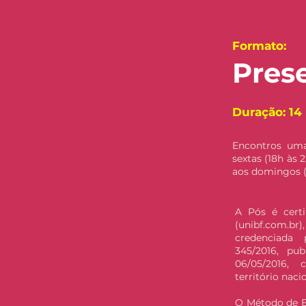
Formato:
Pres
Duração: 14
Encontros uma
sextas (18h às 
aos domingos (
A Pós é certi
(unibf.com.b
credenciada
345/2016, pub
06/05/2016,
território nacio
O Método de En