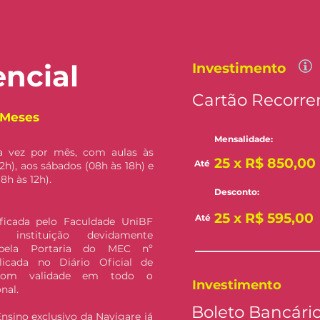
encial
Investimento
Cartão Recorre
 Meses
Mensalidade:
 vez por mês, com aulas às
25 x R$ 850,00
Até
22h), aos sábados (08h às 18h) e
8h às 12h).
Desconto:
25 x R$ 595,00
Até
ficada pelo Faculdade UniBF
r), instituição devidamente
 pela Portaria do MEC nº
licada no Diário Oficial de
 com validade em todo o
Investimento
nal.
Boleto Bancári
sino exclusivo da Navigare já