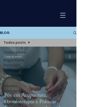
BLOG
Todos posts
Todos posts
2 min de leitura
Engenharia
Portuária
Logística
Portuária
Gestão
Portuária
Pós em Acupuntura,
Direito
Ozonioterapia e Práticas
Marítimo