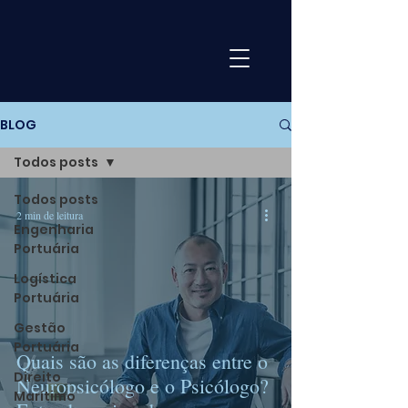
BLOG
Todos posts
Todos posts
2 min de leitura
Engenharia
Portuária
Logística
Portuária
Gestão
Portuária
Quais são as diferenças entre o
Direito
Neuropsicólogo e o Psicólogo?
Marítimo