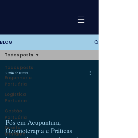
BLOG
Todos posts
Todos posts
2 min de leitura
Engenharia
Portuária
Logística
Portuária
Gestão
Portuária
Pós em Acupuntura,
Direito
Ozonioterapia e Práticas
Marítimo