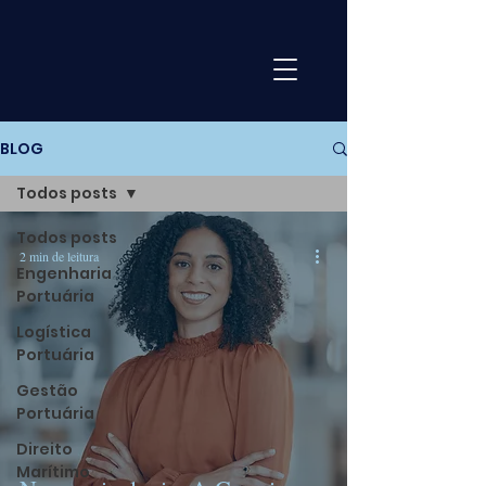
BLOG
Todos posts
Todos posts
2 min de leitura
Engenharia
Portuária
Logística
Portuária
Gestão
Portuária
Direito
Marítimo