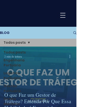
BLOG
Todos posts
Todos posts
2 min de leitura
Engenharia
Portuária
Logística
Portuária
Gestão
Portuária
O que Faz um Gestor de
Direito
Tráfego? Entenda Por Que Essa
Marítimo