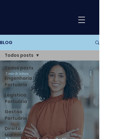
BLOG
Todos posts
Todos posts
2 min de leitura
Engenharia
Portuária
Logística
Portuária
Gestão
Portuária
Direito
Marítimo