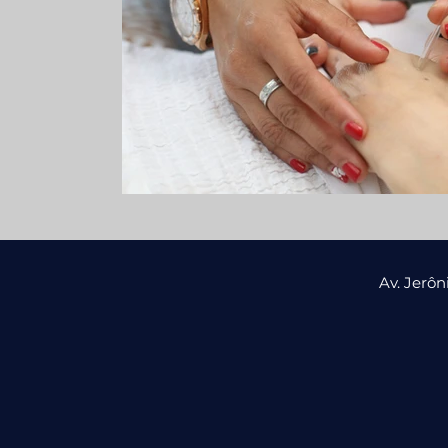
Av. Jerô