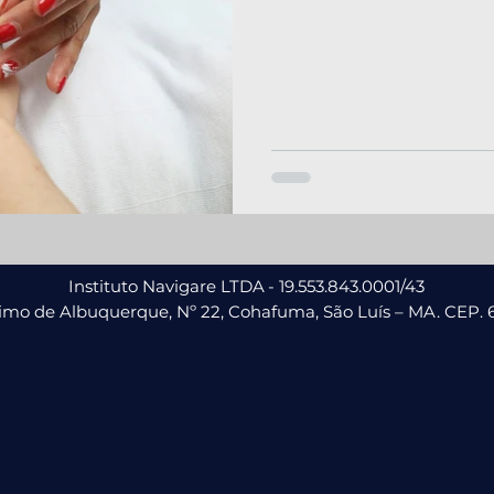
Instituto Navigare LTDA
- 19.553.843.0001/43
nimo de Albuquerque, Nº 22, Cohafuma,
São Luís – MA. CEP. 