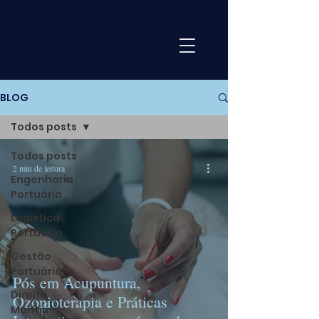
BLOG
Todos posts
Todos posts
2 min de leitura
Engenharia
Portuária
Logística
Portuária
Gestão
Portuária
Pós em Acupuntura,
Direito
Ozonioterapia e Práticas
Marítimo