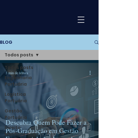
BLOG
Todos posts
Todos posts
3 min de leitura
Engenharia
Portuária
Logística
Portuária
Gestão
Portuária
Descubra Quem Pode Fazer a
Direito
Pós-Graduação em Gestão
Marítimo