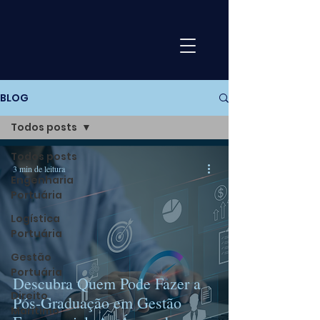
BLOG
Todos posts
Todos posts
3 min de leitura
Engenharia
Portuária
Logística
Portuária
Gestão
Portuária
Descubra Quem Pode Fazer a
Direito
Pós-Graduação em Gestão
Marítimo