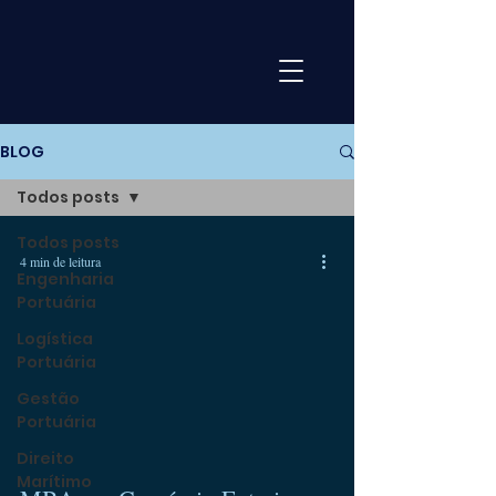
BLOG
Todos posts
Todos posts
4 min de leitura
Engenharia
Portuária
Logística
Portuária
Gestão
Portuária
Direito
Marítimo