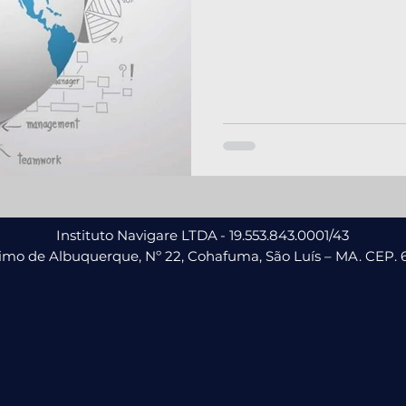
Instituto Navigare LTDA
- 19.553.843.0001/43
nimo de Albuquerque, Nº 22, Cohafuma,
São Luís – MA. CEP. 