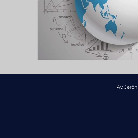
Av. Jerô