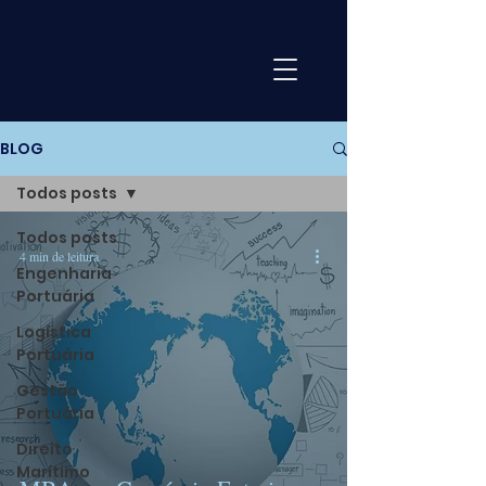
BLOG
Todos posts
Todos posts
4 min de leitura
Engenharia
Portuária
Logística
Portuária
Gestão
Portuária
Direito
Marítimo